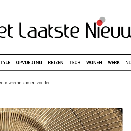
STYLE
OPVOEDING
REIZEN
TECH
WONEN
WERK
N
r voor warme zomeravonden