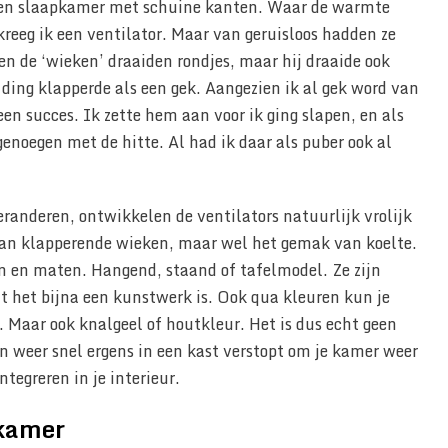
in een slaapkamer met schuine kanten. Waar de warmte
reeg ik een ventilator. Maar van geruisloos hadden ze
een de ‘wieken’ draaiden rondjes, maar hij draaide ook
t ding klapperde als een gek. Aangezien ik al gek word van
en succes. Ik zette hem aan voor ik ging slapen, en als
genoegen met de hitte. Al had ik daar als puber ook al
randeren, ontwikkelen de ventilators natuurlijk vrolijk
van klapperende wieken, maar wel het gemak van koelte.
ten en maten. Hangend, staand of tafelmodel. Ze zijn
t het bijna een kunstwerk is. Ook qua kleuren kun je
s. Maar ook knalgeel of houtkleur. Het is dus echt geen
en weer snel ergens in een kast verstopt om je kamer weer
tegreren in je interieur.
pkamer