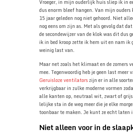
Vroeger, in mijn ouderlijk huis sliep ik 
dus enorm bleef hangen. Van mijn ouders k
15 jaar geleden nog niet gehoord. Niet all
nog eens om zijn as. Met als gevolg dat da
de secondewijzer van de klok was dit dus ge
ik in bed kroop zette ik hem uit en nam ik 
weinig last van.
Maar net zoals het klimaat en de zomers ve
mee. Tegenwoordig heb je geen last meer 
Geruisloze ventilators
zijn er in alle soor
verkrijgbaar in zulke moderne vormen zoda
alle kanten op, neutraal wit, zwart of grij
lelijke sta in de weg meer die je elke morg
toonbaar te maken. Je kunt ze echt laten in
Niet alleen voor in de slaa