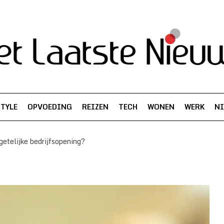
STYLE
OPVOEDING
REIZEN
TECH
WONEN
WERK
N
getelijke bedrijfsopening?