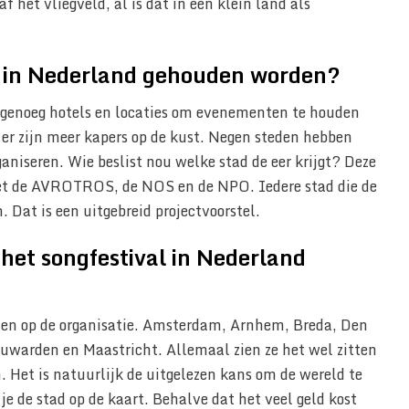
f het vliegveld, al is dat in een klein land als
l in Nederland gehouden worden?
et genoeg hotels en locaties om evenementen te houden
er zijn meer kapers op de kust. Negen steden hebben
aniseren. Wie beslist nou welke stad de eer krijgt? Deze
et de AVROTROS, de NOS en de NPO. Iedere stad die de
 Dat is een uitgebreid projectvoorstel.
 het songfestival in Nederland
 azen op de organisatie. Amsterdam, Arnhem, Breda, Den
uwarden en Maastricht. Allemaal zien ze het wel zitten
n. Het is natuurlijk de uitgelezen kans om de wereld te
 je de stad op de kaart. Behalve dat het veel geld kost