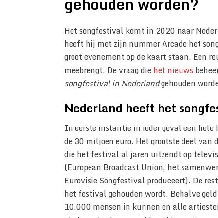
gehouden worden?
Het songfestival komt in 2020 naar Nederl
heeft hij met zijn nummer Arcade het songf
groot evenement op de kaart staan. Een r
meebrengt. De vraag die
het nieuws
beheer
songfestival in Nederland
gehouden worde
Nederland heeft het songfe
In eerste instantie in ieder geval een hel
de 30 miljoen euro. Het grootste deel va
die het festival al jaren uitzendt op telev
(European Broadcast Union, het samenwer
Eurovisie Songfestival produceert). De res
het festival gehouden wordt. Behalve geld 
10.000 mensen in kunnen en alle artiesten