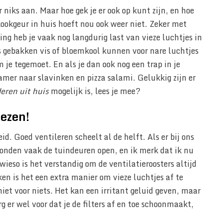
er niks aan. Maar hoe gek je er ook op kunt zijn, en hoe
ookgeur in huis hoeft nou ook weer niet. Zeker met
ng heb je vaak nog langdurig last van vieze luchtjes in
s gebakken vis of bloemkool kunnen voor nare luchtjes
 je tegemoet. En als je dan ook nog een trap in je
amer naar slavinken en pizza salami. Gelukkig zijn er
eren uit huis
mogelijk is, lees je mee?
ezen!
id. Goed ventileren scheelt al de helft. Als er bij ons
nden vaak de tuindeuren open, en ik merk dat ik nu
ieso is het verstandig om de ventilatieroosters altijd
en is het een extra manier om vieze luchtjes af te
niet voor niets. Het kan een irritant geluid geven, maar
rg er wel voor dat je de filters af en toe schoonmaakt,